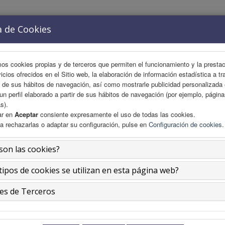
a de Cookies
ACIÓN
COMITÉS
ÁREA CIENTÍFICA
INSCRIPCIO
mos cookies propias y de terceros que permiten el funcionamiento y la presta
vicios ofrecidos en el Sitio web, la elaboración de información estadística a tr
s de sus hábitos de navegación, así como mostrarle publicidad personalizada
un perfil elaborado a partir de sus hábitos de navegación (por ejemplo, págin
s).
ar en
Aceptar
consiente expresamente el uso de todas las cookies.
a rechazarlas o adaptar su configuración, pulse en
Configuración de cookies
.
son las cookies?
tipos de cookies se utilizan en esta página web?
es de Terceros