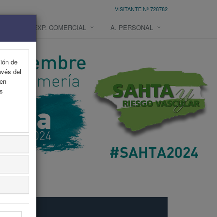
VISITANTE Nº 728782
NES
EXP. COMERCIAL
A. PERSONAL
ción de
avés del
 en
as