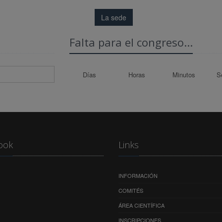
La sede
Falta para el congreso...
Días
Horas
Minutos
S
ook
Links
INFORMACIÓN
COMITÉS
ÁREA CIENTÍFICA
INSCRIPCIONES