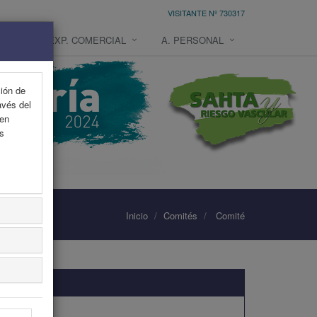
VISITANTE Nº 730317
NES
EXP. COMERCIAL
A. PERSONAL
ción de
avés del
 en
as
Inicio
Comités
Comité