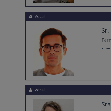
Vocal
Sr.
Farm
+ Leer
Vocal
Sra