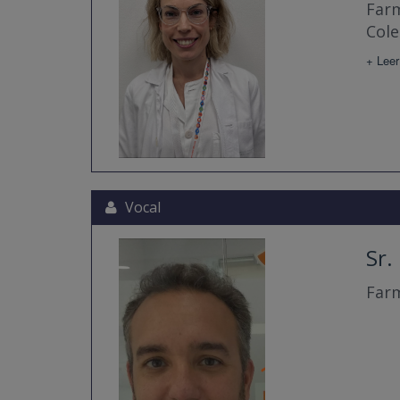
Farm
Cole
+ Leer
Vocal
Sr.
Farm