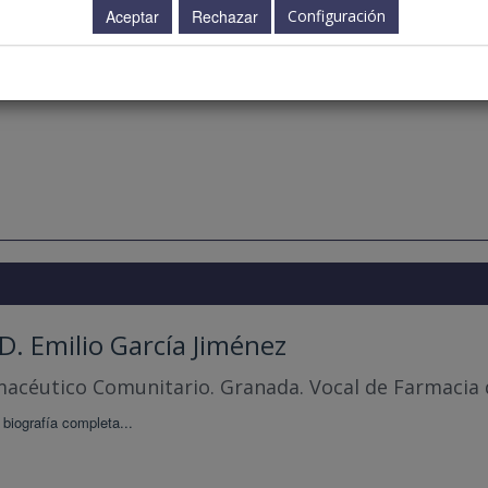
 D. José Espejo Guerrero
Configuración
acéutico Comunitario. Adra. Almería.
 biografía completa...
 D. Emilio García Jiménez
acéutico Comunitario. Granada. Vocal de Farmacia
 biografía completa...