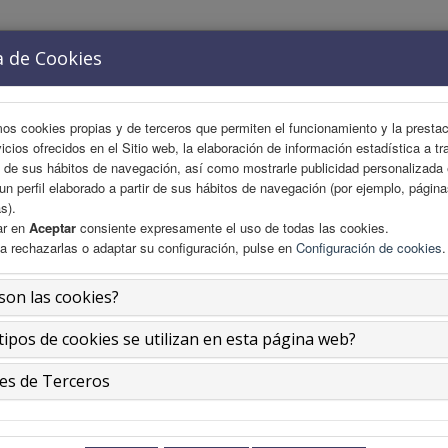
a de Cookies
ACIÓN
COMITÉS
ÁREA CIENTÍFICA
INSCRIPCIO
mos cookies propias y de terceros que permiten el funcionamiento y la presta
vicios ofrecidos en el Sitio web, la elaboración de información estadística a tr
s de sus hábitos de navegación, así como mostrarle publicidad personalizada
un perfil elaborado a partir de sus hábitos de navegación (por ejemplo, págin
s).
ar en
Aceptar
consiente expresamente el uso de todas las cookies.
a rechazarlas o adaptar su configuración, pulse en
Configuración de cookies
.
son las cookies?
tipos de cookies se utilizan en esta página web?
es de Terceros