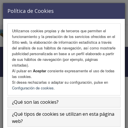
VISITANTE Nº 729167
Política de Cookies
Toggle
navigat
Utilizamos cookies propias y de terceros que permiten el
funcionamiento y la prestación de los servicios ofrecidos en el
Sitio web, la elaboración de información estadística a través
del análisis de sus hábitos de navegación, así como mostrarle
publicidad personalizada en base a un perfil elaborado a partir
Comité Organizador Enfermería
de sus hábitos de navegación (por ejemplo, páginas
visitadas).
Inicio
Comités
Comité
Al pulsar en
Aceptar
consiente expresamente el uso de todas
las cookies.
Si desea rechazarlas o adaptar su configuración, pulse en
Configuración de cookies
.
Presidenta
¿Qué son las cookies?
¿Qué tipos de cookies se utilizan en esta página
web?