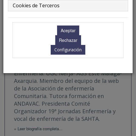
Cookies de Terceros
Configuración
Sra. Dª. Ana Belén Arrabal Téllez
Enfermería. UGC Nerja- AGS Este Málaga-
Axarquia. Miembro del equipo de la web
de la Asociación de enfermería
Comunitaria. Tutora formación en
ANDAVAC. Presidenta Comité
Organizador 19ª Jornadas Enfermería y
vocal de enfermería de la SAHTA.
+ Leer biografía completa...