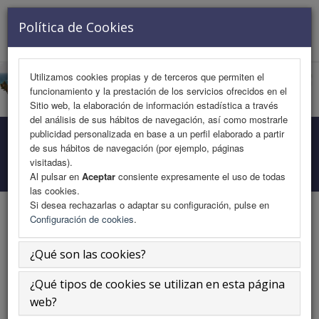
VISITANTE Nº 728348
Política de Cookies
Toggle
navigat
Utilizamos cookies propias y de terceros que permiten el
funcionamiento y la prestación de los servicios ofrecidos en el
Sitio web, la elaboración de información estadística a través
del análisis de sus hábitos de navegación, así como mostrarle
publicidad personalizada en base a un perfil elaborado a partir
Programa Medicina
de sus hábitos de navegación (por ejemplo, páginas
visitadas).
Inicio
Área Científica
Programa Medicina
Al pulsar en
Aceptar
consiente expresamente el uso de todas
las cookies.
Si desea rechazarlas o adaptar su configuración, pulse en
Configuración de cookies
.
Orales. Sesión 1.
¿Qué son las cookies?
¿Qué tipos de cookies se utilizan en esta página
Viernes 15 de noviembre
web?