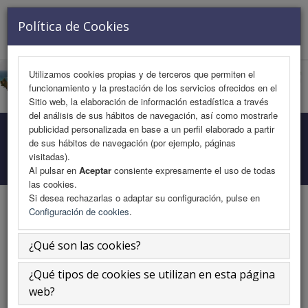
VISITANTE Nº 728220
Política de Cookies
Toggle
navigat
Utilizamos cookies propias y de terceros que permiten el
funcionamiento y la prestación de los servicios ofrecidos en el
Sitio web, la elaboración de información estadística a través
del análisis de sus hábitos de navegación, así como mostrarle
publicidad personalizada en base a un perfil elaborado a partir
Programa Medicina
de sus hábitos de navegación (por ejemplo, páginas
visitadas).
Inicio
Área Científica
Programa Medicina
Al pulsar en
Aceptar
consiente expresamente el uso de todas
las cookies.
Si desea rechazarlas o adaptar su configuración, pulse en
Configuración de cookies
.
-
¿Qué son las cookies?
¿Qué tipos de cookies se utilizan en esta página
Sábado 16 de noviembre
web?