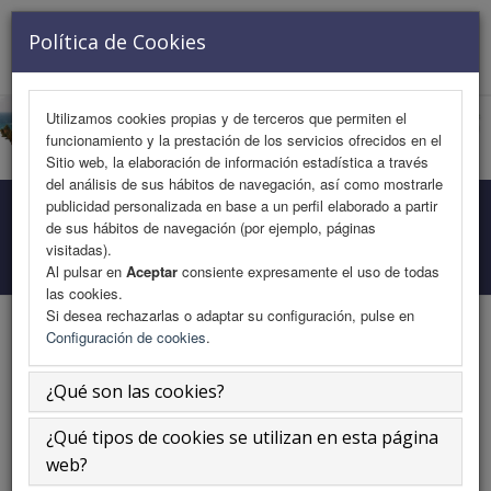
VISITANTE Nº 728180
Política de Cookies
Toggle
navigat
Utilizamos cookies propias y de terceros que permiten el
funcionamiento y la prestación de los servicios ofrecidos en el
Sitio web, la elaboración de información estadística a través
del análisis de sus hábitos de navegación, así como mostrarle
publicidad personalizada en base a un perfil elaborado a partir
Programa Medicina
de sus hábitos de navegación (por ejemplo, páginas
visitadas).
Inicio
Área Científica
Programa Medicina
Al pulsar en
Aceptar
consiente expresamente el uso de todas
las cookies.
Si desea rechazarlas o adaptar su configuración, pulse en
Configuración de cookies
.
-
¿Qué son las cookies?
¿Qué tipos de cookies se utilizan en esta página
Viernes 15 de noviembre
web?