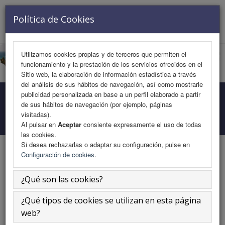
VISITANTE Nº 728164
Política de Cookies
Toggle
navigat
Utilizamos cookies propias y de terceros que permiten el
funcionamiento y la prestación de los servicios ofrecidos en el
Sitio web, la elaboración de información estadística a través
del análisis de sus hábitos de navegación, así como mostrarle
publicidad personalizada en base a un perfil elaborado a partir
Programa Medicina
de sus hábitos de navegación (por ejemplo, páginas
visitadas).
Inicio
Área Científica
Programa Medicina
Al pulsar en
Aceptar
consiente expresamente el uso de todas
las cookies.
Si desea rechazarlas o adaptar su configuración, pulse en
Configuración de cookies
.
Orales. Sesión 2.
¿Qué son las cookies?
¿Qué tipos de cookies se utilizan en esta página
Sábado 16 de noviembre
web?