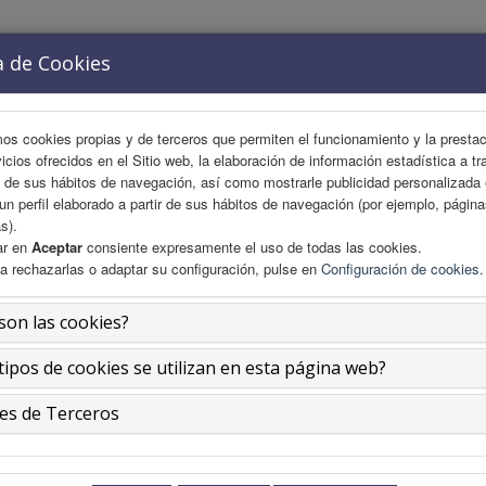
a de Cookies
ACIÓN
COMITÉS
ÁREA CIENTÍFICA
INSCRIPCIO
mos cookies propias y de terceros que permiten el funcionamiento y la presta
vicios ofrecidos en el Sitio web, la elaboración de información estadística a tr
s de sus hábitos de navegación, así como mostrarle publicidad personalizada
un perfil elaborado a partir de sus hábitos de navegación (por ejemplo, págin
s).
ar en
Aceptar
consiente expresamente el uso de todas las cookies.
a rechazarlas o adaptar su configuración, pulse en
Configuración de cookies
.
son las cookies?
tipos de cookies se utilizan en esta página web?
es de Terceros