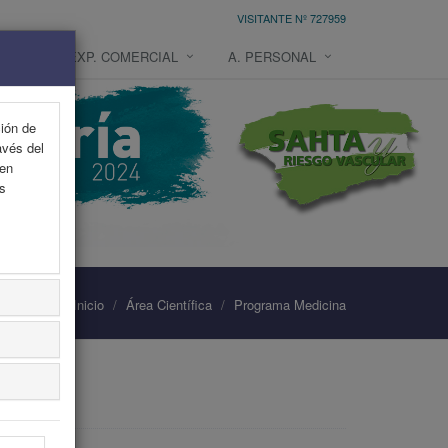
VISITANTE Nº 727959
NES
EXP. COMERCIAL
A. PERSONAL
ción de
avés del
 en
as
Inicio
Área Científica
Programa Medicina