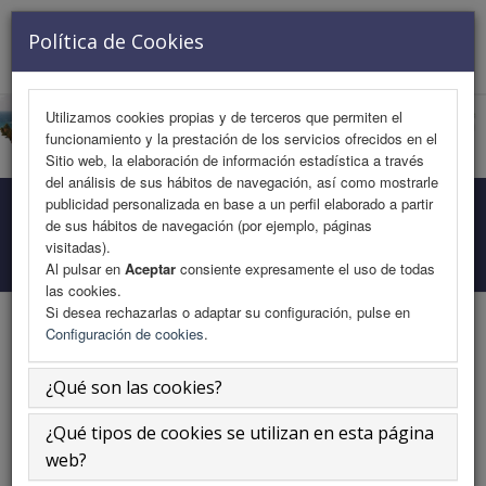
VISITANTE Nº 728156
Política de Cookies
Toggle
navigat
Utilizamos cookies propias y de terceros que permiten el
funcionamiento y la prestación de los servicios ofrecidos en el
Sitio web, la elaboración de información estadística a través
del análisis de sus hábitos de navegación, así como mostrarle
publicidad personalizada en base a un perfil elaborado a partir
Programa Medicina
de sus hábitos de navegación (por ejemplo, páginas
visitadas).
Inicio
Área Científica
Programa Medicina
Al pulsar en
Aceptar
consiente expresamente el uso de todas
las cookies.
Si desea rechazarlas o adaptar su configuración, pulse en
Configuración de cookies
.
Enfoque Integral en el Manejo de
¿Qué son las cookies?
Pacientes con Riesgo Cardiovascular
¿Qué tipos de cookies se utilizan en esta página
web?