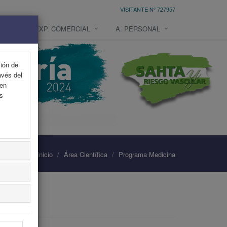
VISITANTE Nº 727957
NES
EXP. COMERCIAL
A. PERSONAL
ción de
avés del
 en
as
Inicio
Área Científica
Programa Medicina