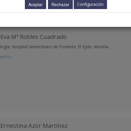
Configuración
13.00 - 14.00 h.
 Eva Mª Robles Cuadrado
ogía. Hospital Universitario de Poniente. El Ejido. Almería.
grafía...
 Ernestina Azor Martínez