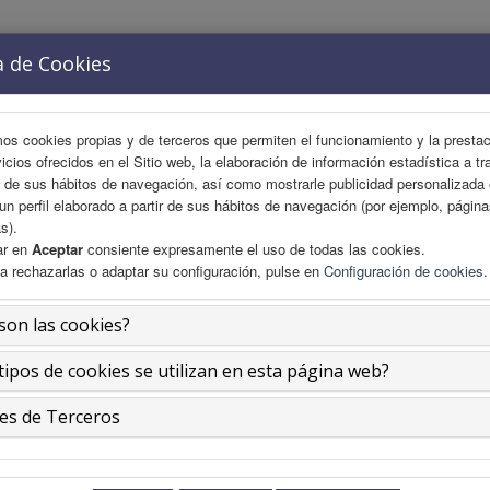
a de Cookies
ACIÓN
COMITÉS
ÁREA CIENTÍFICA
INSCRIPCIO
mos cookies propias y de terceros que permiten el funcionamiento y la presta
vicios ofrecidos en el Sitio web, la elaboración de información estadística a tr
s de sus hábitos de navegación, así como mostrarle publicidad personalizada
un perfil elaborado a partir de sus hábitos de navegación (por ejemplo, págin
s).
ar en
Aceptar
consiente expresamente el uso de todas las cookies.
a rechazarlas o adaptar su configuración, pulse en
Configuración de cookies
.
son las cookies?
tipos de cookies se utilizan en esta página web?
es de Terceros
nte la maternidad.