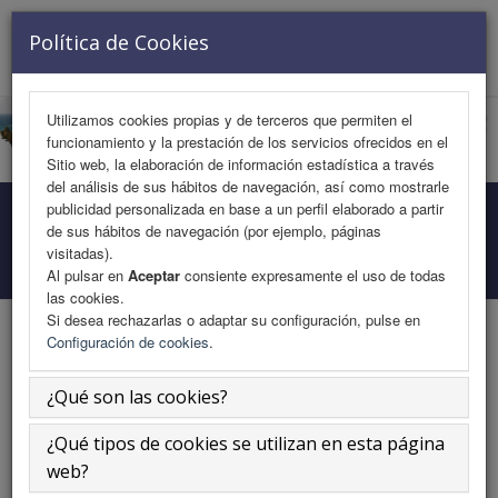
VISITANTE Nº 727989
Política de Cookies
Toggle
navigat
Utilizamos cookies propias y de terceros que permiten el
funcionamiento y la prestación de los servicios ofrecidos en el
Sitio web, la elaboración de información estadística a través
del análisis de sus hábitos de navegación, así como mostrarle
publicidad personalizada en base a un perfil elaborado a partir
Programa Medicina
de sus hábitos de navegación (por ejemplo, páginas
visitadas).
Inicio
Área Científica
Programa Medicina
Al pulsar en
Aceptar
consiente expresamente el uso de todas
las cookies.
Si desea rechazarlas o adaptar su configuración, pulse en
Configuración de cookies
.
Abordaje Cardiorrenal en la consulta.
¿Qué son las cookies?
¿Qué tipos de cookies se utilizan en esta página
Jueves 14 de noviembre
web?