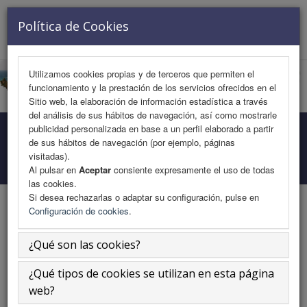
VISITANTE Nº 727985
Política de Cookies
Toggle
navigat
Utilizamos cookies propias y de terceros que permiten el
funcionamiento y la prestación de los servicios ofrecidos en el
Sitio web, la elaboración de información estadística a través
del análisis de sus hábitos de navegación, así como mostrarle
publicidad personalizada en base a un perfil elaborado a partir
Programa Medicina
de sus hábitos de navegación (por ejemplo, páginas
visitadas).
Inicio
Área Científica
Programa Medicina
Al pulsar en
Aceptar
consiente expresamente el uso de todas
las cookies.
Si desea rechazarlas o adaptar su configuración, pulse en
Configuración de cookies
.
La enfermedad renal crónica con
¿Qué son las cookies?
insuficiencia cardiaca: Una necesidad
médica epidémica no cubierta.
¿Qué tipos de cookies se utilizan en esta página
web?